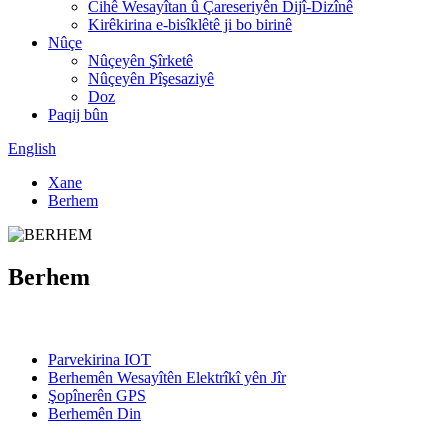
Cihê Wesayîtan û Çareseriyên Dijî-Dizînê
Kirêkirina e-bisîklêtê ji bo birinê
Nûçe
Nûçeyên Şîrketê
Nûçeyên Pîşesaziyê
Doz
Paqij bûn
English
Xane
Berhem
Berhem
Kategorî
Parvekirina IOT
Berhemên Wesayîtên Elektrîkî yên Jîr
Şopînerên GPS
Berhemên Din