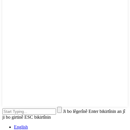
Ji bo lêgerînê Enter bikirtînin an jî
ji bo girtinê ESC bikirtînin
English