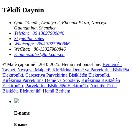
Têkilî Daynin
Qata 14emîn, Avahiya 2, Phoenix Plaza, Navçeya
Guangming, Shenzhen
Telefon:
+86 13027980846
Skype:
tbit_sales
Whatsapp:
+86-13027980846
WeChat:
+86-13027980846
E-name:
sales@tbit.com.cn
© Mafê çapkirinê - 2010-2025: Hemû maf parastî ne.
Berhemên
Taybet
,
Nexşeya Malperê
,
Kirêkirina Demê ya Parvekirina Bisiklêta
Elektronîkî
,
Çareseriya Parvekirina Bisiklêtên Elektronîkî
,
Kirêkirina Parvekirina Demê ya Scooterê
,
Kirêkirina Bisiklêtên
Elektronîkî
,
Parvekirina Bisiklêtên Elektronîkî
,
Amûrên Jîr ên
Bisiklêta Elektronîkî
,
Hemû Berhem
E-name
E-name