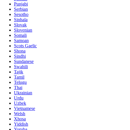
Punjabi
Serbian
Sesotho
Sinhala
Slovak
Slovenian
Somali
Samoan
Scots Gaelic
Shona
Sindhi
Sundanese
Swahili
Tajik
Tamil
Telugu
Thai
Ukrainian
Urdu
Uzbek
Vietnamese
Welsh
Xhosa
Yiddish
Yoruba