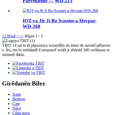
Parvekirinê — WD-215
IOT-ya Jîr Ji Bo Scooter-a Hevpar-
WD-260
1
2
3
Paşê >
>>
Rûpel 1 / 3
TBIT 14 sal in di pîşesaziya wesayîtên du teker de navekî pêbawer
e. Îro, em bi serbilindî li seranserê welêt ji zêdetirî 300 xerîdaran re
xizmetê dikin.
Girêdanên Bilez
Xane
Berhem
Çare
Nûçe
Çûna nava