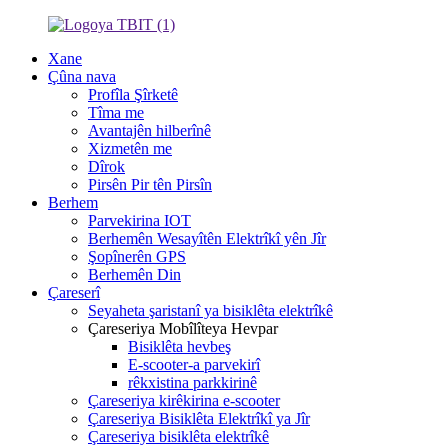
Xane
Çûna nava
Profîla Şîrketê
Tîma me
Avantajên hilberînê
Xizmetên me
Dîrok
Pirsên Pir tên Pirsîn
Berhem
Parvekirina IOT
Berhemên Wesayîtên Elektrîkî yên Jîr
Şopînerên GPS
Berhemên Din
Çareserî
Seyaheta şaristanî ya bisiklêta elektrîkê
Çareseriya Mobîlîteya Hevpar
Bisiklêta hevbeş
E-scooter-a parvekirî
rêkxistina parkkirinê
Çareseriya kirêkirina e-scooter
Çareseriya Bisiklêta Elektrîkî ya Jîr
Çareseriya bisiklêta elektrîkê