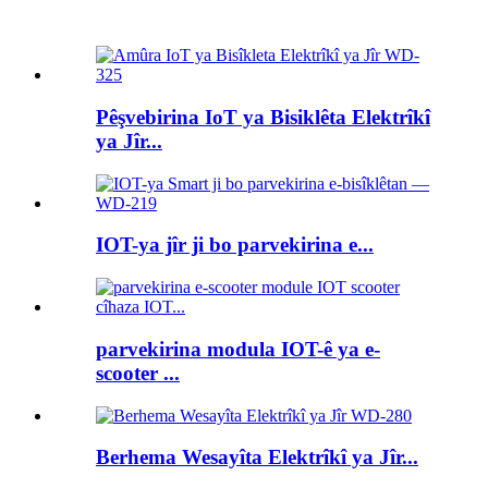
Berhemên sereke
Pêşvebirina IoT ya Bisiklêta Elektrîkî
ya Jîr...
IOT-ya jîr ji bo parvekirina e...
parvekirina modula IOT-ê ya e-
scooter ...
Berhema Wesayîta Elektrîkî ya Jîr...